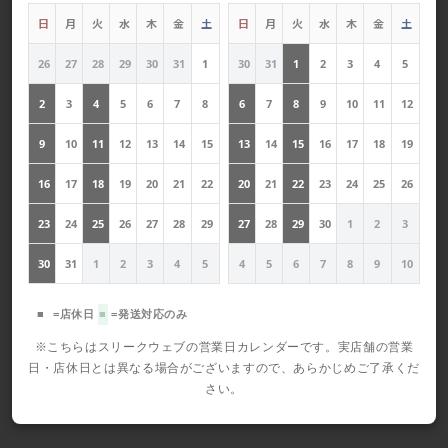
日
月
火
水
木
金
土
日
月
火
水
木
金
土
26
27
28
29
30
31
1
30
31
1
2
3
4
5
2
3
4
5
6
7
8
6
7
8
9
10
11
12
9
10
11
12
13
14
15
13
14
15
16
17
18
19
16
17
18
19
20
21
22
20
21
22
23
24
25
26
23
24
25
26
27
28
29
27
28
29
30
1
2
3
30
31
1
2
3
4
5
4
5
6
7
8
9
10
■
=店休日
■
=発送対応のみ
※こちらはスリークウェブの営業日カレンダーです。実店舗の営業
日・店休日とは異なる場合がございますので、あらかじめご了承くだ
さい。