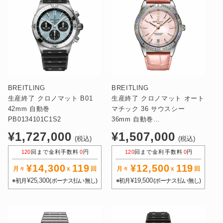
BREITLING
BREITLING
生産終了 クロノマット B01
生産終了 クロノマット オート
42mm 自動巻
マチック 36 サウスシー
PB0134101C1S2
36mm 自動巻
G10380BB1K1P1
通
通
¥1,727,000
¥1,507,000
(税込)
(税込)
常
常
120
回まで金利手数料
0
円
120
回まで金利手数料
0
円
価
価
¥14,300
119
¥12,500
119
格
格
月々
x
回
月々
x
回
¥25,300
¥19,500
※初月
(ボーナス払い無し)
※初月
(ボーナス払い無し)