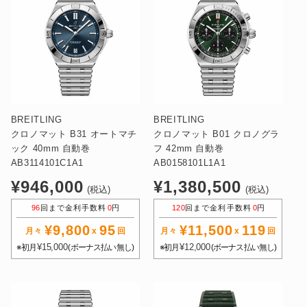
BREITLING
BREITLING
クロノマット B31 オートマチ
クロノマット B01 クロノグラ
ック 40mm 自動巻
フ 42mm 自動巻
AB3114101C1A1
AB0158101L1A1
通
通
¥946,000
¥1,380,500
(税込)
(税込)
常
常
96
回まで金利手数料
0
円
120
回まで金利手数料
0
円
価
価
¥9,800
95
¥11,500
119
格
格
月々
x
回
月々
x
回
¥15,000
¥12,000
※初月
(ボーナス払い無し)
※初月
(ボーナス払い無し)