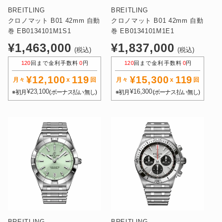
BREITLING
BREITLING
クロノマット B01 42mm 自動
クロノマット B01 42mm 自動
巻 EB0134101M1S1
巻 EB0134101M1E1
通
通
¥1,463,000
¥1,837,000
(税込)
(税込)
常
常
120
回まで金利手数料
0
円
120
回まで金利手数料
0
円
価
価
¥12,100
119
¥15,300
119
格
格
月々
x
回
月々
x
回
¥23,100
¥16,300
※初月
(ボーナス払い無し)
※初月
(ボーナス払い無し)