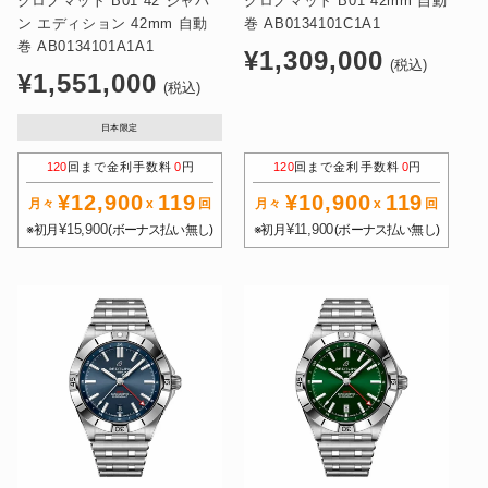
クロノマット B01 42 ジャパ
クロノマット B01 42mm 自動
ン エディション 42mm 自動
巻 AB0134101C1A1
巻 AB0134101A1A1
通
¥1,309,000
(税込)
通
¥1,551,000
常
(税込)
常
価
価
日本限定
格
格
120
回まで金利手数料
0
円
120
回まで金利手数料
0
円
¥12,900
119
¥10,900
119
月々
x
回
月々
x
回
¥15,900
¥11,900
※初月
(ボーナス払い無し)
※初月
(ボーナス払い無し)