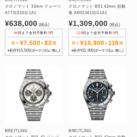
BREITLING
BREITLING
クロノマット 32mm クォーツ
クロノマット B01 42mm 自動
A77310101L1A1
巻 AB0134101G1A1
通
通
¥638,000
¥1,309,000
(税込)
(税込)
常
常
84
回まで金利手数料
0
円
120
回まで金利手数料
0
円
価
価
¥7,500
83
¥10,900
119
格
格
月々
x
回
月々
x
回
¥15,500
¥11,900
※初月
(ボーナス払い無し)
※初月
(ボーナス払い無し)
BREITLING
BREITLING