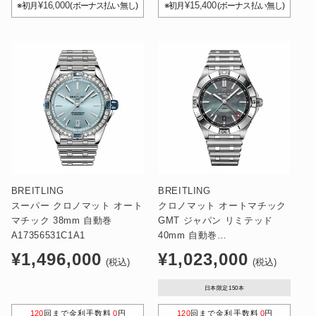
¥16,000
¥15,400
※初月
(ボーナス払い無し)
※初月
(ボーナス払い無し)
BREITLING
BREITLING
スーパー クロノマット オート
クロノマット オートマチック
マチック 38mm 自動巻
GMT ジャパン リミテッド
A17356531C1A1
40mm 自動巻
A32398A91G1A1
通
通
¥1,496,000
¥1,023,000
(税込)
(税込)
常
常
価
価
日本限定150本
格
格
120
回まで金利手数料
0
円
120
回まで金利手数料
0
円