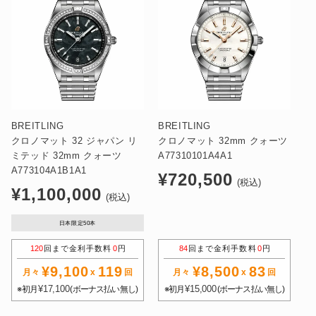
BREITLING
BREITLING
クロノマット 32 ジャパン リ
クロノマット 32mm クォーツ
ミテッド 32mm クォーツ
A77310101A4A1
A773104A1B1A1
通
¥720,500
(税込)
通
¥1,100,000
常
(税込)
常
価
価
日本限定50本
格
格
120
回まで金利手数料
0
円
84
回まで金利手数料
0
円
¥9,100
119
¥8,500
83
月々
x
回
月々
x
回
¥17,100
¥15,000
※初月
(ボーナス払い無し)
※初月
(ボーナス払い無し)