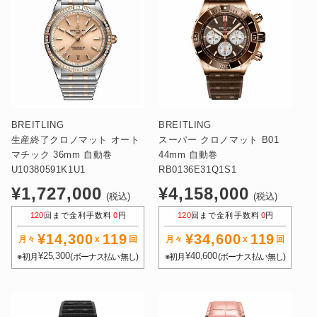
BREITLING
BREITLING
生産終了クロノマット オート
スーパー クロノマット B01
マチック 36mm 自動巻
44mm 自動巻
U10380591K1U1
RB0136E31Q1S1
通
通
¥1,727,000
¥4,158,000
(税込)
(税込)
常
常
120
回まで金利手数料
0
円
120
回まで金利手数料
0
円
価
価
¥14,300
119
¥34,600
119
格
格
月々
x
回
月々
x
回
¥25,300
¥40,600
※初月
(ボーナス払い無し)
※初月
(ボーナス払い無し)