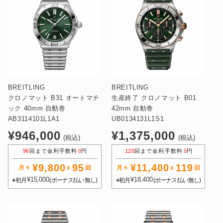
BREITLING
BREITLING
クロノマット B31 オートマチ
生産終了 クロノマット B01
ック 40mm 自動巻
42mm 自動巻
AB3114101L1A1
UB0134131L1S1
通
通
¥946,000
¥1,375,000
(税込)
(税込)
常
常
96
回まで金利手数料
0
円
120
回まで金利手数料
0
円
価
価
¥9,800
95
¥11,400
119
格
格
月々
x
回
月々
x
回
¥15,000
¥18,400
※初月
(ボーナス払い無し)
※初月
(ボーナス払い無し)