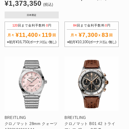
通
¥1,373,350
常
(税込)
常
価
価
日本限定
格
格
120
回まで金利手数料
0
円
84
回まで金利手数料
0
円
¥11,400
119
¥7,300
83
月々
x
回
月々
x
回
¥16,750
¥10,100
※初月
(ボーナス払い無し)
※初月
(ボーナス払い無し)
BREITLING
BREITLING
クロノマット 28mm クォーツ
クロノマット B01 42 トライ