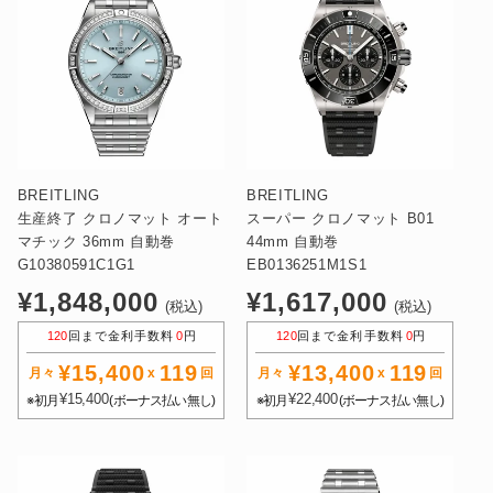
BREITLING
BREITLING
生産終了 クロノマット オート
スーパー クロノマット B01
マチック 36mm 自動巻
44mm 自動巻
G10380591C1G1
EB0136251M1S1
通
通
¥1,848,000
¥1,617,000
(税込)
(税込)
常
常
120
回まで金利手数料
0
円
120
回まで金利手数料
0
円
価
価
¥15,400
119
¥13,400
119
格
格
月々
x
回
月々
x
回
¥15,400
¥22,400
※初月
(ボーナス払い無し)
※初月
(ボーナス払い無し)