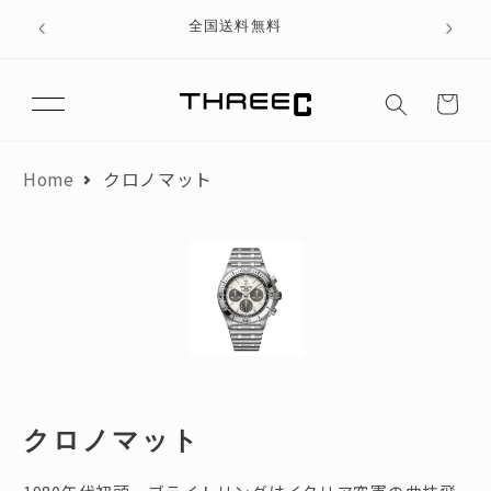
テン
、ブラ
全国送料無料
ツに
進む
カ
ー
ト
Home
クロノマット
コ
クロノマット
レ