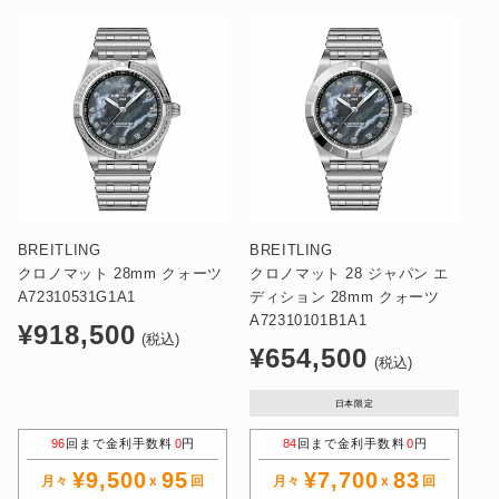
BREITLING
BREITLING
クロノマット 28mm クォーツ
クロノマット 28 ジャパン エ
A72310531G1A1
ディション 28mm クォーツ
A72310101B1A1
通
¥918,500
(税込)
通
¥654,500
常
(税込)
常
価
価
日本限定
格
格
96
回まで金利手数料
0
円
84
回まで金利手数料
0
円
¥9,500
95
¥7,700
83
月々
x
回
月々
x
回