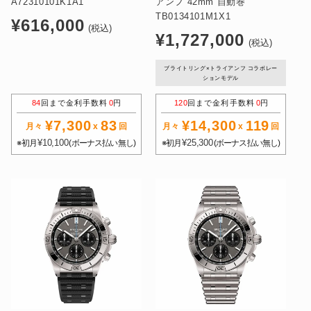
A72310101K1A1
アンフ 42mm 自動巻
TB0134101M1X1
通
¥616,000
(税込)
通
¥1,727,000
常
(税込)
常
価
価
ブライトリング×トライアンフ コラボレー
格
ションモデル
格
84
回まで金利手数料
0
円
120
回まで金利手数料
0
円
¥7,300
83
¥14,300
119
月々
x
回
月々
x
回
¥10,100
¥25,300
※初月
(ボーナス払い無し)
※初月
(ボーナス払い無し)