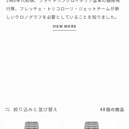
1980年代初頭、ブライトリングはイタリア空軍の曲技飛
ク
行隊、フレッチェ・トリコローリ・ジェットチームが新
シ
しいクロノグラフを必要としていることを知りました。
ョ
時計は、勤務時間外でも着用できるほど滑らかでありな
ン
がら、ジェット機のコックピットでも使用できるほど頑
:
丈で、適切なクオーツ・ムーブメントが存在しなかった
当時、機械式であることが求められました。パイロット
が航空機に乗り込む際、破損することの多かった風防
を、ブライトリングはベゼルに埋め込み、4つの「ライダ
ータブ」で保護するという解決策を見出しました。この
タブは、後にクロノマットの特徴となりました。 2020年
にデザインを一新したクロノマットは、特徴的な「ルー
ロー」ブレスレットを備え、今日もあらゆる目的に対応
する万能モデルとして親しまれています。
絞り込みと並び替え
48個の商品