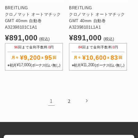
BREITLING
BREITLING
クロノマット オートマチック
クロノマット オートマチック
GMT 40mm 自動巻
GMT 40mm 自動巻
A32398101C1A1
A32398101L1A1
通
通
¥891,000
¥891,000
(税込)
(税込)
常
常
96
回まで金利手数料
0
円
84
回まで金利手数料
0
円
価
価
¥9,200
95
¥10,600
83
格
格
月々
x
回
月々
x
回
¥17,000
¥11,200
※初月
(ボーナス払い無し)
※初月
(ボーナス払い無し)
1
2