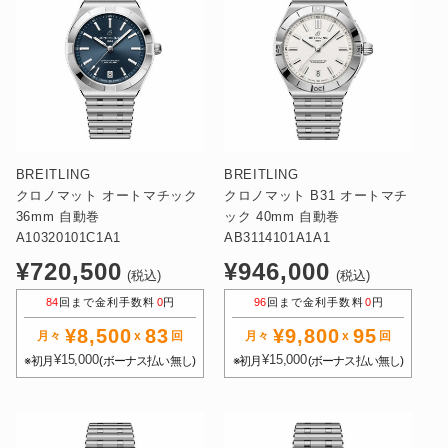
BREITLING
BREITLING
クロノマット オートマチック
クロノマット B31 オートマチ
36mm 自動巻
ック 40mm 自動巻
A10320101C1A1
AB3114101A1A1
通
通
¥720,500
¥946,000
(税込)
(税込)
常
常
84
回まで金利手数料
0
円
96
回まで金利手数料
0
円
価
価
¥8,500
83
¥9,800
95
格
格
月々
x
回
月々
x
回
¥15,000
¥15,000
※初月
(ボーナス払い無し)
※初月
(ボーナス払い無し)