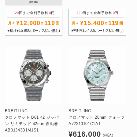
価
価
日本限定
格
格
120
回まで金利手数料
0
円
120
回まで金利手数料
0
円
¥12,900
119
¥15,400
119
月々
x
回
月々
x
回
¥15,900
¥15,400
※初月
(ボーナス払い無し)
※初月
(ボーナス払い無し)
BREITLING
BREITLING
クロノマット B01 42 ジャパ
クロノマット 28mm クォーツ
ン リミテッド 42mm 自動巻
A72310101C1A1
AB01343B1M1S1
通
¥616,000
(税込)