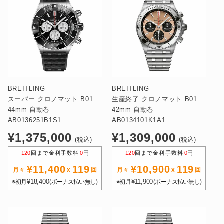
BREITLING
BREITLING
スーパー クロノマット B01
生産終了 クロノマット B01
44mm 自動巻
42mm 自動巻
AB0136251B1S1
AB0134101K1A1
通
通
¥1,375,000
¥1,309,000
(税込)
(税込)
常
常
120
回まで金利手数料
0
円
120
回まで金利手数料
0
円
価
価
¥11,400
119
¥10,900
119
格
格
月々
x
回
月々
x
回
¥18,400
¥11,900
※初月
(ボーナス払い無し)
※初月
(ボーナス払い無し)