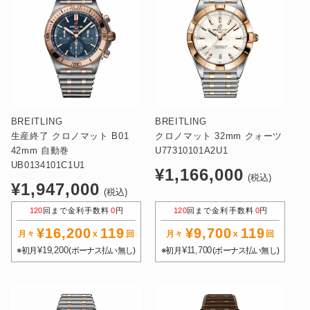
BREITLING
BREITLING
生産終了 クロノマット B01
クロノマット 32mm クォーツ
42mm 自動巻
U77310101A2U1
UB0134101C1U1
通
¥1,166,000
(税込)
通
¥1,947,000
常
(税込)
常
価
120
回まで金利手数料
0
円
120
回まで金利手数料
0
円
価
格
¥16,200
119
¥9,700
119
格
月々
x
回
月々
x
回
¥19,200
¥11,700
※初月
(ボーナス払い無し)
※初月
(ボーナス払い無し)