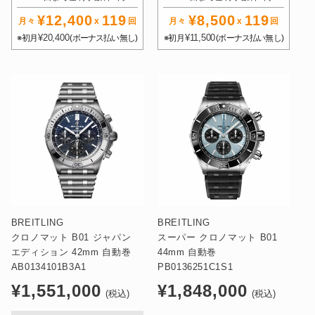
¥12,400
119
¥8,500
119
月々
x
回
月々
x
回
¥20,400
¥11,500
※初月
(ボーナス払い無し)
※初月
(ボーナス払い無し)
BREITLING
BREITLING
クロノマット B01 ジャパン
スーパー クロノマット B01
エディション 42mm 自動巻
44mm 自動巻
AB0134101B3A1
PB0136251C1S1
通
通
¥1,551,000
¥1,848,000
(税込)
(税込)
常
常