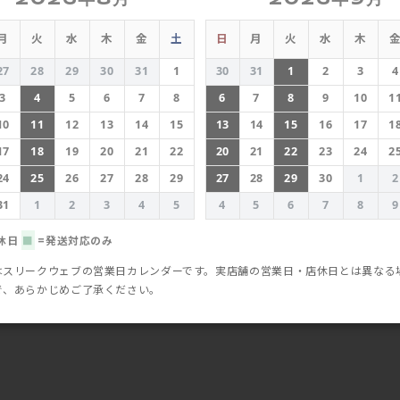
月
火
水
木
金
土
日
月
火
水
木
27
28
29
30
31
1
30
31
1
2
3
4
3
4
5
6
7
8
6
7
8
9
10
1
10
11
12
13
14
15
13
14
15
16
17
1
17
18
19
20
21
22
20
21
22
23
24
2
24
25
26
27
28
29
27
28
29
30
1
2
31
1
2
3
4
5
4
5
6
7
8
9
休日
■
=発送対応のみ
はスリークウェブの営業日カレンダーです。実店舗の営業日・店休日とは異なる
で、あらかじめご了承ください。