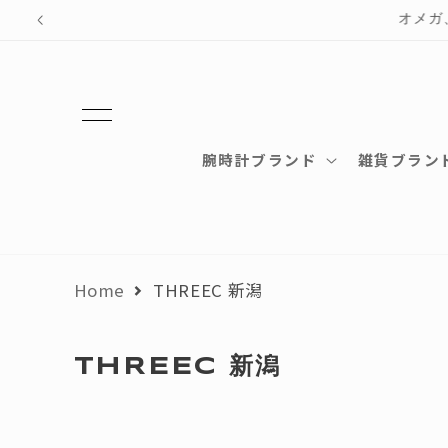
テン
ツに
進む
腕時計ブランド
雑貨ブラン
Home
THREEC 新潟
コ
THREEC 新潟
レ
ク