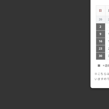
日
26
2
9
16
23
30
■
=店
※こちら
いますの