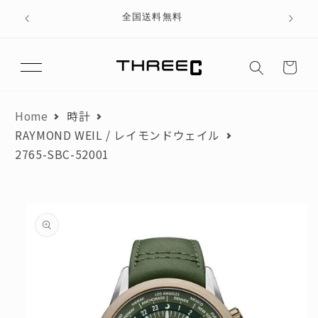
テン
、ブラ
全国送料無料
ツに
進む
カ
月々のお支払額が3,000円以下にならないよう、分割回数を調整して
ー
おります。
ト
翌月からお支払いを開始した場合を想定して算出しています。
Home
時計
RAYMOND WEIL / レイモンドウェイル
商品金額
円
頭金
円
2765-SBC-52001
ローンお支払い金額
円
商品
情報
にス
お支払い回数
回
キッ
プ
初月お支払い額
円
月々のお支払い額
円