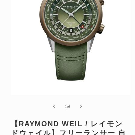
ボーナス月お支払い額
円
ボーナス月回数
回
※6月と12月想定
分割手数料
円
総お支払い額
円
最終お支払い月
年
月
モ
リセット
戻る
ー
の
1
/
6
ダ
ル
で
【RAYMOND WEIL / レイモン
メ
デ
ドウェイル】フリーランサー 自