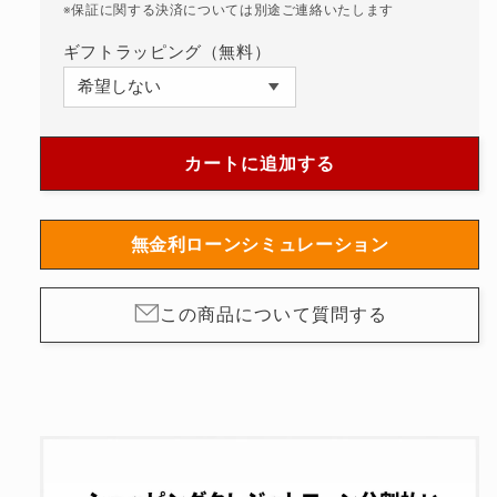
※保証に関する決済については別途ご連絡いたします
ー
ー
自
自
ギフトラッピング（無料）
動
動
巻
巻
き
き
GMT
GMT
カートに追加する
2765-
2765-
SBC-
SBC-
52001
52001
無金利ローンシミュレーション
の
の
数
数
量
量
この商品について質問する
を
を
減
増
ら
や
す
す