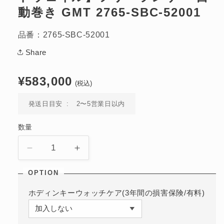
ィ
動巻き GMT 2765-SBC-52001
ア
(1)
を
品番：2765-SBC-52001
開
く
Share
通
¥583,000
(税込)
常
価
発送日目安
2〜5営業日以内
格
数量
フ
フ
リ
リ
ー
ー
ラ
ラ
ホディンキーウォッチケア(3年間の損害保険/有料)
ン
ン
サ
サ