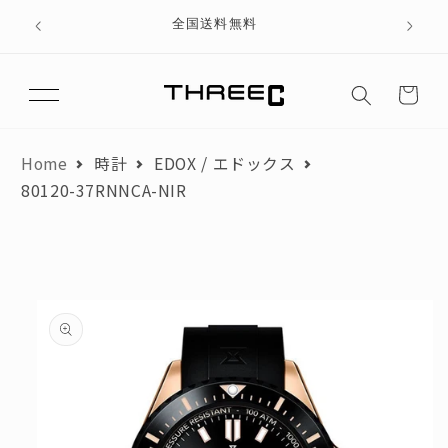
テン
、ブラ
全国送料無料
ツに
進む
カ
月々のお支払額が3,000円以下にならないよう、分割回数を調整して
ー
おります。
ト
翌月からお支払いを開始した場合を想定して算出しています。
Home
時計
EDOX / エドックス
80120-37RNNCA-NIR
商品金額
円
頭金
円
商品
ローンお支払い金額
情報
円
にス
キッ
お支払い回数
プ
回
初月お支払い額
円
月々のお支払い額
円