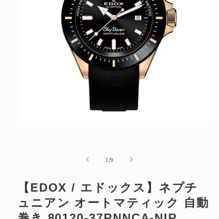
ボーナス月お支払い額
円
ボーナス月回数
回
※6月と12月想定
分割手数料
円
総お支払い額
円
最終お支払い月
年
月
モ
ー
ダ
ル
リセット
の
1
/
9
戻る
で
メ
デ
【EDOX / エドックス】ネプチ
ィ
ア
ュニアン オートマティック 自動
(1)
を
巻き 80120-37RNNCA-NIR