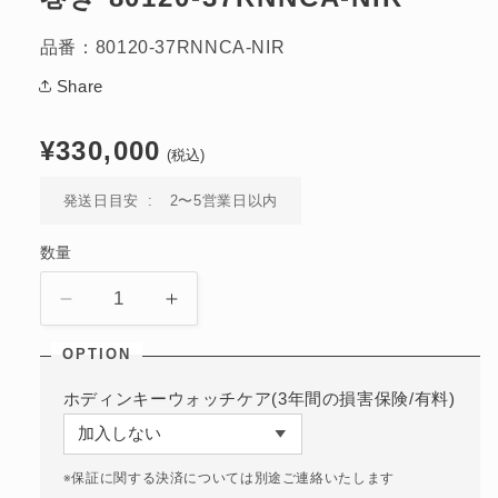
開
く
品番：80120-37RNNCA-NIR
Share
通
¥330,000
(税込)
常
価
発送日目安
2〜5営業日以内
格
数量
ネ
ネ
プ
プ
チ
チ
ュ
ュ
ホディンキーウォッチケア(3年間の損害保険/有料)
ニ
ニ
ア
ア
※保証に関する決済については別途ご連絡いたします
ン
ン