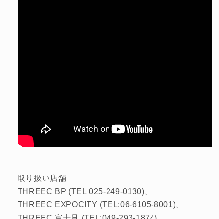
取り扱い店舗
THREEC BP (TEL:025-249-0130)
THREEC EXPOCITY (TEL:06-6105-8001)
THREEC 富士見 (TEL:049-293-1874)