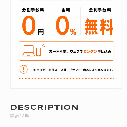
を
を
減
増
ら
や
す
す
DESCRIPTION
商品説明