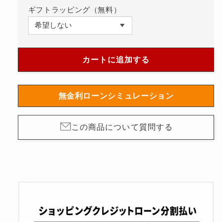
オ
オ
ギフトラッピング（無料）
ー
ー
ト
ト
マ
マ
テ
テ
カートに追加する
ィ
ィ
ッ
ッ
ク
ク
無金利ローンシミュレーション
自
自
動
動
この商品について質問する
巻
巻
き
き
80120-
80120-
37RNNCA-
37RNNCA-
NIR
NIR
の
の
数
数
量
量