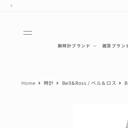
テン
ツに
進む
腕時計ブランド
雑貨ブラン
Home
時計
Bell&Ross / ベル＆ロス
B
商品
情報
にス
キッ
プ