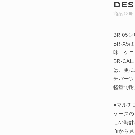
DES
商品説明
BR 0
BR-X
味。ケニ
BR-CA
は、更に
チパーツ
軽量で耐
■マルチ
ケースの
この時計
面から見