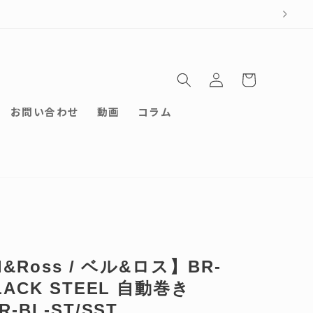
ロ
カ
グ
ー
イ
ト
ン
お問い合わせ
動画
コラム
l&Ross / ベル&ロス】BR-
BLACK STEEL 自動巻き
R-BL-ST/SST