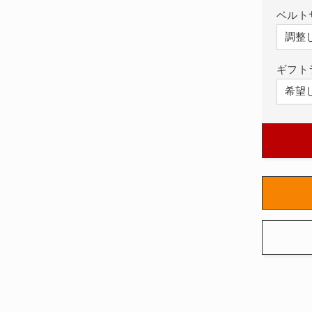
BRX5
ベルト
BL-
ST/S
の
ギフト
数
量
を
減
ら
す