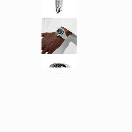
モ
ー
ダ
ル
で
メ
デ
ィ
ア
(1)
を
開
く