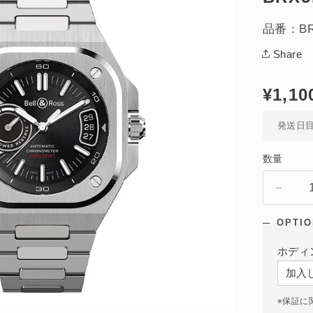
品番：BRX
Share
通
¥1,10
常
発送日
価
格
数量
BR-
X5
BLA
STEE
ホディ
自
動
巻
※保証に
き