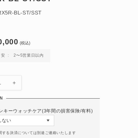
5R-BL-ST/SST
0,000
(税込)
目安
2〜5営業日以内
BR-
X5
CK
BLACK
L
STEEL
ンキーウォッチケア(3年間の損害保険/有料)
自
動
巻
関する決済については別途ご連絡いたします
き