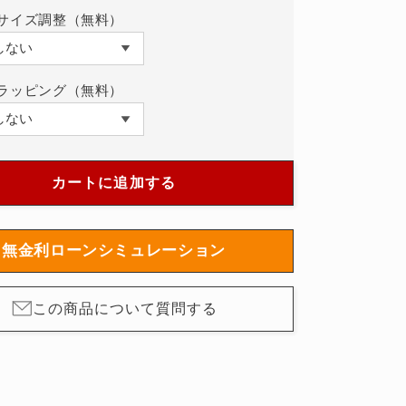
R-
BRX5R-
サイズ調整（無料）
BL-
ST
ST/SST
の
ラッピング（無料）
数
量
を
増
カートに追加する
や
す
無金利ローンシミュレーション
この商品について質問する