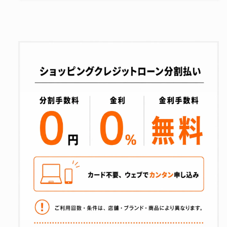
の
の
数
数
量
量
を
を
減
増
ら
や
す
す