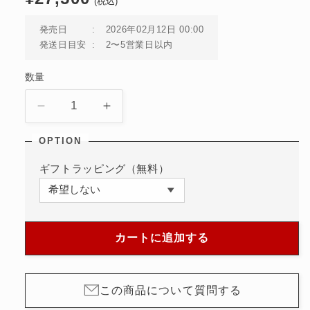
(税込)
常
価
発売日
2026年02月12日 00:00
格
発送日目安
2〜5営業日以内
数量
エ
エ
コ・
コ・
ド
ド
ラ
ラ
ギフトラッピング（無料）
イ
イ
ブ
ブ
EG2790-
EG2790-
12A
12A
カートに追加する
シ
シ
チ
チ
ズ
ズ
この商品について質問する
ン
ン