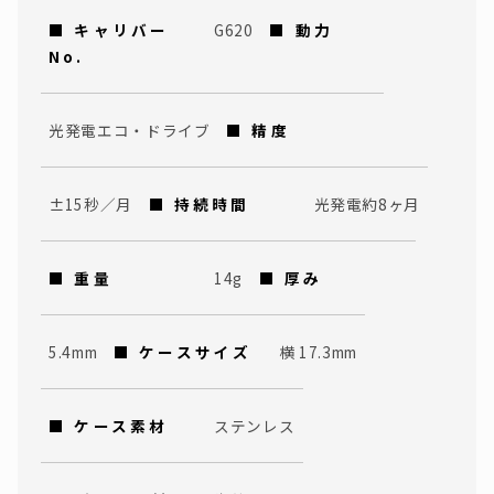
■ キャリバー
G620
■ 動力
No.
光発電エコ・ドライブ
■ 精度
±15秒／月
■ 持続時間
光発電約8ヶ月
■ 重量
14g
■ 厚み
5.4mm
■ ケースサイズ
横 17.3mm
■ ケース素材
ステンレス