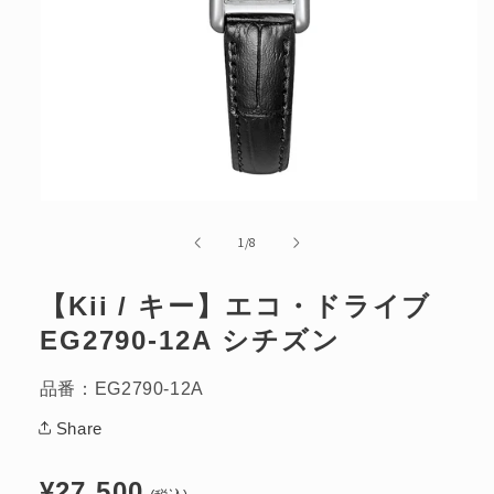
ボーナス月お支払い額
円
ボーナス月回数
回
※6月と12月想定
分割手数料
円
モ
総お支払い額
円
ー
の
1
/
8
ダ
ル
最終お支払い月
年
月
で
【Kii / キー】エコ・ドライブ
メ
デ
EG2790-12A シチズン
ィ
リセット
戻る
ア
(1)
品番：EG2790-12A
を
開
Share
く
通
¥27,500