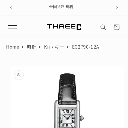
テン
、ブラ
全国送料無料
ツに
進む
カ
月々のお支払額が3,000円以下にならないよう、分割回数を調整して
ー
おります。
ト
翌月からお支払いを開始した場合を想定して算出しています。
Home
時計
Kii / キー
EG2790-12A
商品金額
円
頭金
円
商品
情報
にス
ローンお支払い金額
円
キッ
プ
お支払い回数
回
初月お支払い額
円
月々のお支払い額
円