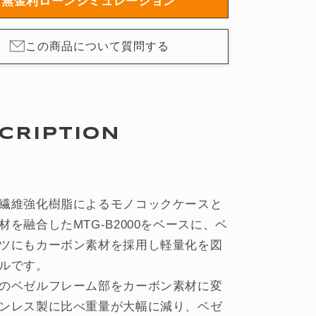
無金利ローンシミュレーション
ソ
ー
この商品について質問する
ラ
ー
ooth
Bluetooth
搭
載
CRIPTION
MTG-
0YBD-
B2000YBD-
1AJF
の
繊維強化樹脂によるモノコックケースと
数
材を融合したMTG-B2000をベースに、ベ
量
を
ツにもカーボン素材を採用し軽量化を図
増
ルです。
や
のベゼルフレーム部をカーボン素材に変
す
ンレス製に比べ重量が大幅に減り、ベゼ