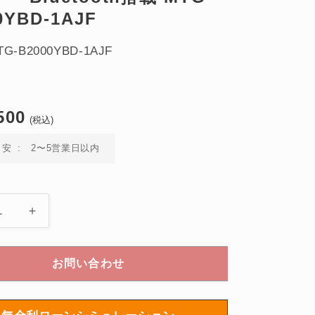
0YBD-1AJF
-B2000YBD-1AJF
500
(税込)
目安
2〜5営業日以内
MT-
G
MTG-
0
B2000
お問い合わせ
s
Series
電
波