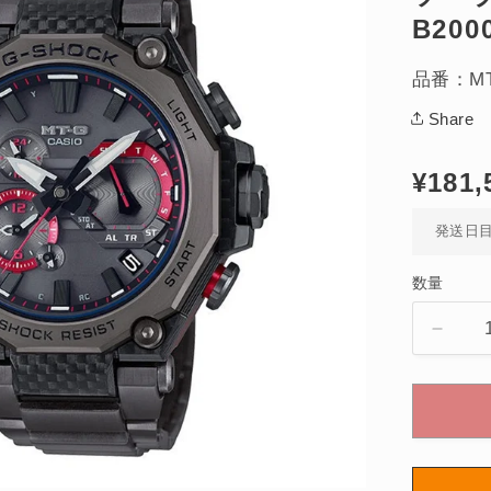
B200
品番：MTG
Share
通
¥181,
常
発送日
価
格
数量
MT-
G
MTG-
B200
Serie
電
波