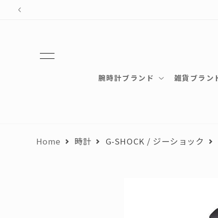
テン
ツに
進む
腕時計ブランド
雑貨ブラン
Home
時計
G-SHOCK / ジーショック
商品
情報
にス
キッ
プ