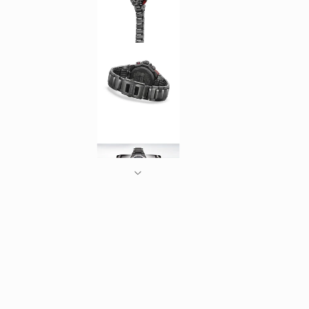
モ
ー
ダ
ル
で
メ
デ
ィ
ア
(1)
を
開
く