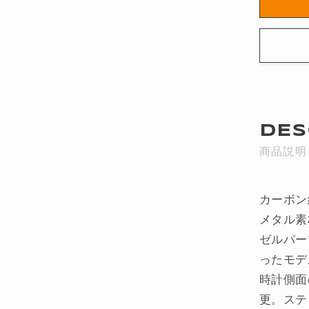
ソ
ー
ラ
ー
Bluet
搭
載
DES
MTG-
商品説明
B200
1AJF
の
カーボン
数
メタル素
量
を
ゼルパー
減
ったモデ
ら
時計側面
す
更。ステ