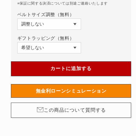
ル
ル
※保証に関する決済については別途ご連絡いたします
自
自
ベルトサイズ調整（無料）
動
動
巻
巻
SARJ009
SARJ009
ギフトラッピング（無料）
の
の
数
数
量
量
を
を
カートに追加する
減
増
ら
や
す
す
無金利ローンシミュレーション
この商品について質問する