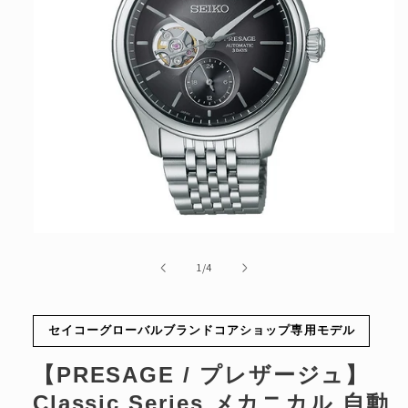
モ
ー
の
1
/
4
ダ
ル
で
メ
セイコーグローバルブランドコアショップ専用モデル
デ
ィ
【PRESAGE / プレザージュ】
ア
(1)
Classic Series メカニカル 自動
を