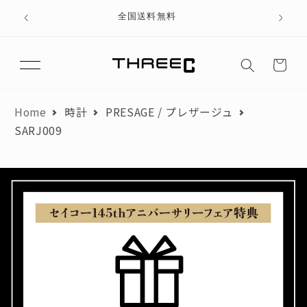
テン
、ブラ
全国送料無料
ツに
進む
カ
月々のお支払額が3,000円以下にならないよう、分割回数を調整して
ー
おります。
ト
翌月からお支払いを開始した場合を想定して算出しています。
Home
時計
PRESAGE / プレザージュ
SARJ009
商品金額
円
頭金
円
ローンお支払い金額
円
お支払い回数
回
初月お支払い額
円
月々のお支払い額
円