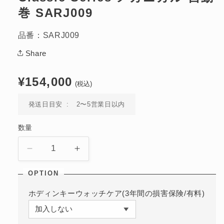
開
巻 SARJ009
く
品番：SARJ009
Share
通
¥154,000
(税込)
常
価
発送日目安
2〜5営業日以内
格
数量
Classic
Classic
Series
Series
メ
メ
カ
カ
ホディンキーウォッチケア(3年間の損害保険/有料)
ニ
ニ
カ
カ