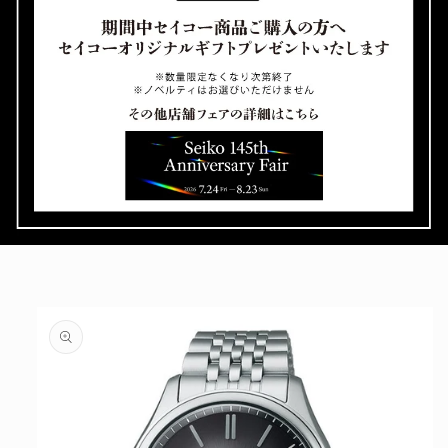
ボーナス月お支払い額
円
ボーナス月回数
回
※6月と12月想定
分割手数料
円
総お支払い額
円
最終お支払い月
年
月
商品
情報
にス
リセット
戻る
キッ
プ