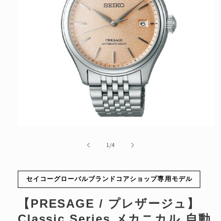
モ
ー
の
1
/
4
ダ
ル
で
メ
セイコーグローバルブランドコアショップ専用モデル
デ
ィ
【PRESAGE / プレザージュ】
ア
(1)
Classic Series メカニカル 自動
を