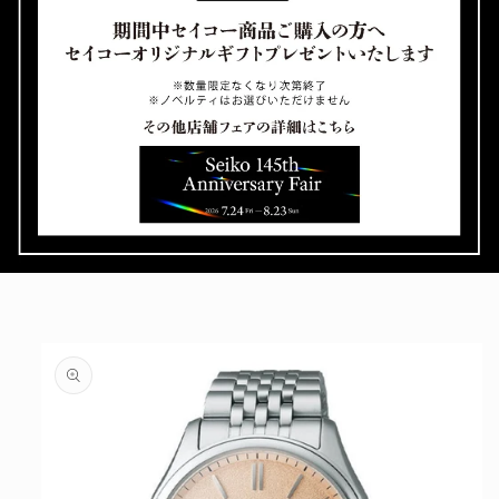
ボーナス月お支払い額
円
ボーナス月回数
回
※6月と12月想定
分割手数料
円
総お支払い額
円
最終お支払い月
年
月
商品
情報
にス
リセット
戻る
キッ
プ