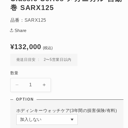
開
巻 SARX125
く
品番：SARX125
Share
通
¥132,000
(税込)
常
価
発送日目安
2〜5営業日以内
格
数量
Classic
Classic
Series
Series
メ
メ
カ
カ
ホディンキーウォッチケア(3年間の損害保険/有料)
ニ
ニ
カ
カ