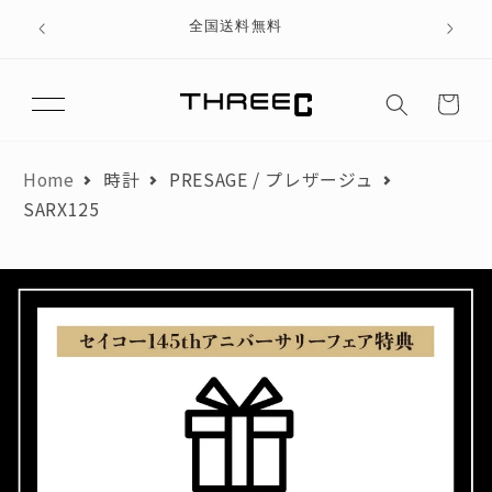
テン
、ブラ
全国送料無料
ツに
進む
カ
月々のお支払額が3,000円以下にならないよう、分割回数を調整して
ー
おります。
ト
翌月からお支払いを開始した場合を想定して算出しています。
Home
時計
PRESAGE / プレザージュ
SARX125
商品金額
円
頭金
円
ローンお支払い金額
円
お支払い回数
回
初月お支払い額
円
月々のお支払い額
円