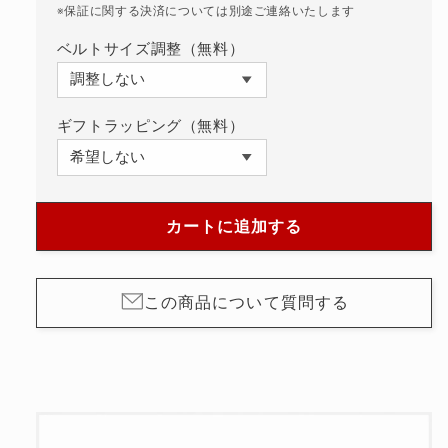
ル
ル
※保証に関する決済については別途ご連絡いたします
自
自
ベルトサイズ調整（無料）
動
動
巻
巻
SARX125
SARX125
ギフトラッピング（無料）
の
の
数
数
量
量
を
を
カートに追加する
減
増
ら
や
す
す
この商品について質問する