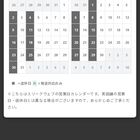
26
27
28
29
30
31
1
30
31
1
2
3
4
5
2
3
4
5
6
7
8
6
7
8
9
10
11
12
9
10
11
12
13
14
15
13
14
15
16
17
18
19
16
17
18
19
20
21
22
20
21
22
23
24
25
26
23
24
25
26
27
28
29
27
28
29
30
1
2
3
30
31
1
2
3
4
5
4
5
6
7
8
9
10
■
=店休日
■
=発送対応のみ
※こちらはスリークウェブの営業日カレンダーです。実店舗の営業
日・店休日とは異なる場合がございますので、あらかじめご了承くだ
さい。